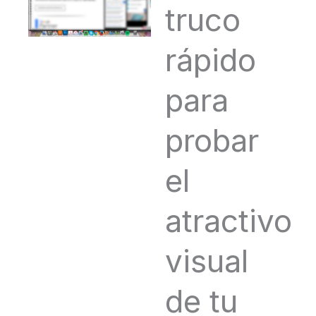
truco
rápido
para
probar
el
atractivo
visual
de tu