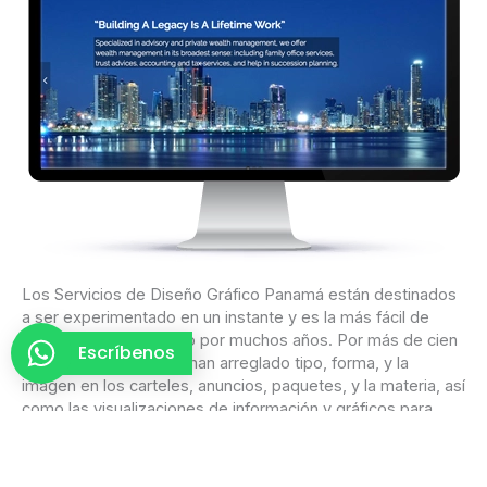
i
c
o
Los Servicios de Diseño Gráfico Panamá están destinados
a ser experimentado en un instante y es la más fácil de
reconocer y ha existido por muchos años. Por más de cien
Escríbenos
años, los diseñadores han arreglado tipo, forma, y ​​la
imagen en los carteles, anuncios, paquetes, y la materia, así
como las visualizaciones de información y gráficos para
periódicos y revistas otro impreso.
Motion graphics son igualmente predeterminados y hacen a