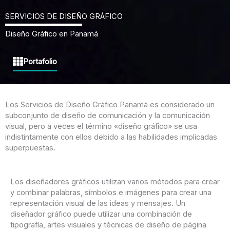
SERVICIOS DE DISEÑO GRÁFICO
Diseño Gráfico en Panamá
Portafolio
Los Servicios de Diseño Gráfico Panamá es considerado un
subconjunto de diseño de comunicación y la comunicación
visual, pero a veces el término «diseño gráfico» se usa
indistintamente con ellos debido a las habilidades implicadas
superpuestas.
Los diseñadores gráficos utilizan varios métodos para crear
y combinar palabras, símbolos e imágenes para crear una
representación visual de las ideas y mensajes.
Un
diseñador gráfico puede utilizar una combinación de
tipografía, artes visuales y técnicas de diseño de página