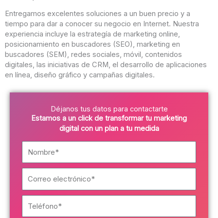
Entregamos excelentes soluciones a un buen precio y a
tiempo para dar a conocer su negocio en Internet. Nuestra
experiencia incluye la estrategía de marketing online,
posicionamiento en buscadores (SEO), marketing en
buscadores (SEM), redes sociales, móvil, contenidos
digitales, las iniciativas de CRM, el desarrollo de aplicaciones
en línea, diseño gráfico y campañas digitales.
Déjanos tus datos para contactarte
Estamos a un click de transformar tu marketing
digital con un plan a tu medida
N
o
m
C
b
o
r
r
e
T
r
*
e
e