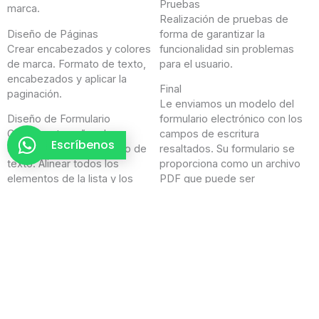
Pruebas
marca.
Realización de pruebas de
Diseño de Páginas
forma de garantizar la
Crear encabezados y colores
funcionalidad sin problemas
de marca. Formato de texto,
para el usuario.
encabezados y aplicar la
Final
paginación.
Le enviamos un modelo del
Diseño de Formulario
formulario electrónico con los
Optimizar tamaño y la
campos de escritura
Escríbenos
ubicación de cada campo de
resaltados. Su formulario se
texto. Alinear todos los
proporciona como un archivo
elementos de la lista y los
PDF que puede ser
elementos de la tabla.
completado en pantalla con
Adobe Reader, o imprimirse y
Consistencia
completarse a mano.
Comprobar cada casilla y el
espaciado, quitar espacios
antes de paradas completas.
Botones PDF y Cajas
Añadir casillas de verificación,