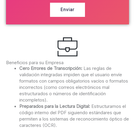
l
o
é
e
Enviar
f
l
o
e
n
c
o
t
r
ó
n
i
Beneficios para su Empresa
c
Cero Errores de Transcripción:
Las reglas de
o
validación integradas impiden que el usuario envíe
formatos con campos obligatorios vacíos o formatos
incorrectos (como correos electrónicos mal
estructurados o números de identificación
incompletos).
Preparados para la Lectura Digital:
Estructuramos el
código interno del PDF siguiendo estándares que
permiten a los sistemas de reconocimiento óptico de
caracteres (OCR).