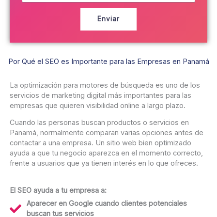
l
o
é
e
Enviar
f
l
o
e
n
c
o
t
Por Qué el SEO es Importante para las Empresas en Panamá
r
ó
La optimización para motores de búsqueda es uno de los
n
servicios de marketing digital más importantes para las
i
empresas que quieren visibilidad online a largo plazo.
c
o
Cuando las personas buscan productos o servicios en
Panamá, normalmente comparan varias opciones antes de
contactar a una empresa. Un sitio web bien optimizado
ayuda a que tu negocio aparezca en el momento correcto,
frente a usuarios que ya tienen interés en lo que ofreces.
El SEO ayuda a tu empresa a:
Aparecer en Google cuando clientes potenciales
buscan tus servicios