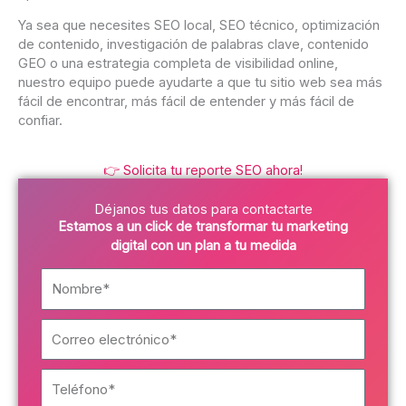
Ya sea que necesites SEO local, SEO técnico, optimización
de contenido, investigación de palabras clave, contenido
GEO o una estrategia completa de visibilidad online,
nuestro equipo puede ayudarte a que tu sitio web sea más
fácil de encontrar, más fácil de entender y más fácil de
confiar.
👉 Solicita tu reporte SEO ahora!
Déjanos tus datos para contactarte
Estamos a un click de transformar tu marketing
digital con un plan a tu medida
N
o
m
C
b
o
r
r
e
T
r
*
e
e