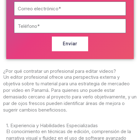
m
C
b
o
r
r
e
T
r
*
e
e
l
o
é
e
Enviar
f
l
o
e
n
c
o
t
¿Por qué contratar un profesional para editar videos?
r
Un editor profesional ofrece una perspectiva externa y
ó
objetiva sobre tu material para una estrategia de mercadeo
n
por video en Panamá. Para quienes uno puede estar
i
demasiado cercano al proyecto para verlo objetivamente, y un
c
par de ojos frescos pueden identificar áreas de mejora o
o
sugerir cambios beneficiosos.
1. Experiencia y Habilidades Especializadas
El conocimiento en técnicas de edición, comprensión de la
narrativa visual y fluidez en el uso de software avanzado