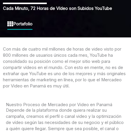
Cada Minuto, 72 Horas de Vídeo son Subidos YouTube
Portafolio
Con más de cuatro mil millones de horas de video visto por
800 millones de usuarios únicos cada mes, YouTube ha
consolidado su posición como el mejor sitio web para
compartir vídeos en el mundo. Con esto en mente, no es de
extrañar que YouTube es uno de los mejores y más originales
herramientas de marketing en línea, por lo que el Mercadeo
por Video en Panamá es muy útil.
Nuestro Proceso de Mercadeo por Video en Panamá
Depende de la plataforma donde quiera realizar su
campaña, creamos el perfil o canal video y la optimización
de vídeo según las necesidades de su negocio y el público
a quién quiere llegar. Siempre que sea posible, el canal o