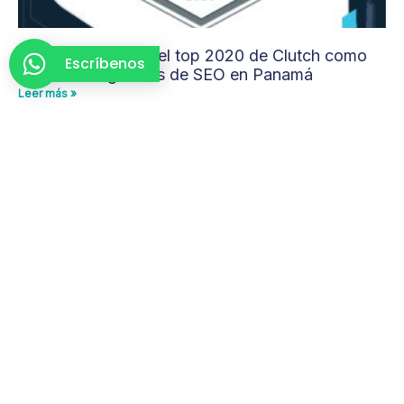
Optimized está en el top 2020 de Clutch como
Escríbenos
una de las agencias de SEO en Panamá
Leer más »
¿Cómo traducir sitios web al chino en Panamá?
Leer más »
La prueba de 5 segundos para su sitio web
Leer más »
¿Quieres conversar acerca de cómo esto puede
adaptarse a tu negocio?
Te llamaremos lo antes posible
Nombre*