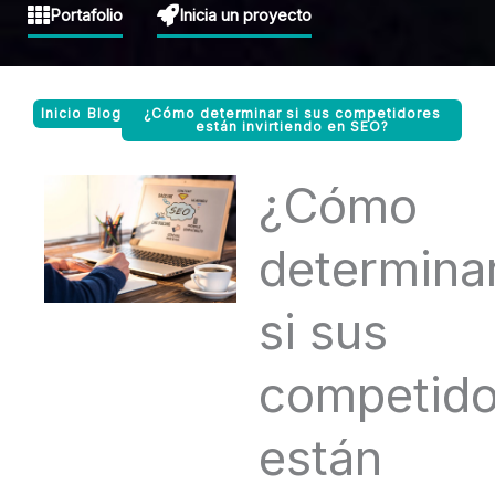
Portafolio
Inicia un proyecto
Inicio
Blog
¿Cómo determinar si sus competidores
están invirtiendo en SEO?
¿Cómo
determina
si sus
competido
están