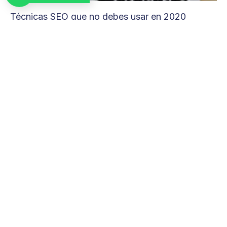
Técnicas SEO que no debes usar en 2020
Leer más »
Auditoría SEO en 16 minutos
Leer más »
¿Quieres conversar acerca de cómo esto puede
adaptarse a tu negocio?