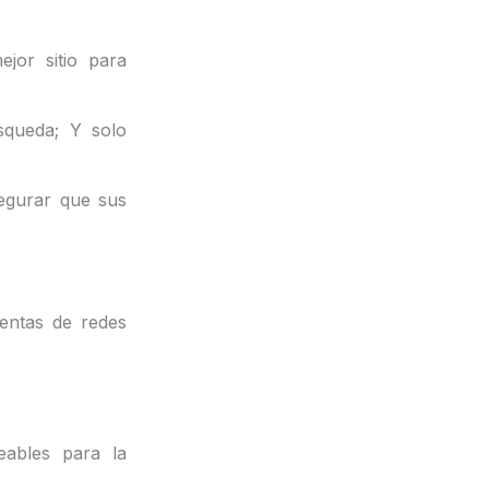
jor sitio para
úsqueda;
Y solo
egurar que sus
entas de redes
eables para la