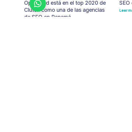
Optimized está en el top 2020 de
SEO 
Escríbenos
Clutch como una de las agencias
Leer m
de SEO en Panamá
Leer más »
Solicita una auditoría gratuita de t
Optimized Panamá es una agencia boutique de 