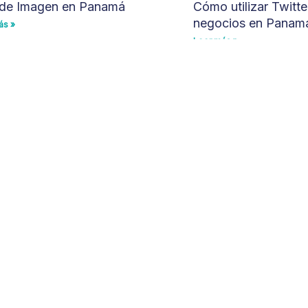
de Imagen en Panamá
Cómo utilizar Twitte
negocios en Panam
ás »
Leer más »
¿Listo para que tus clientes te encuentren
en Google y en la IA?
u web, SEO y presencia digital. Te entregamos un diagnósti
Solicita una Consultoría Gratuita
marketing digital con sede en Ciudad de Panamá, Panamá.