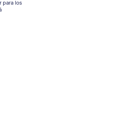
r para los
á
co real en 48 horas — sin compromiso.
 Fundada hace más de 17 años, especializa sus