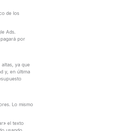
co de los
le Ads.
 pagará por
altas, ya que
d y, en última
resupuesto
dores. Lo mismo
r» el texto
ado usando