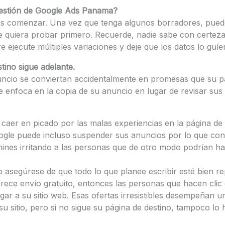
Gestión de Google Ads Panama?
es comenzar. Una vez que tenga algunos borradores, puede
e quiera probar primero. Recuerde, nadie sabe con certez
ejecute múltiples variaciones y deje que los datos lo guíe
tino sigue adelante.
nuncio se conviertan accidentalmente en promesas que su p
 enfoca en la copia de su anuncio en lugar de revisar sus
caer en picado por las malas experiencias en la página de 
oogle puede incluso suspender sus anuncios por lo que co
mines irritando a las personas que de otro modo podrían h
 asegúrese de que todo lo que planee escribir esté bien r
frece envío gratuito, entonces las personas que hacen clic
gar a su sitio web. Esas ofertas irresistibles desempeñan 
u sitio, pero si no sigue su página de destino, tampoco lo