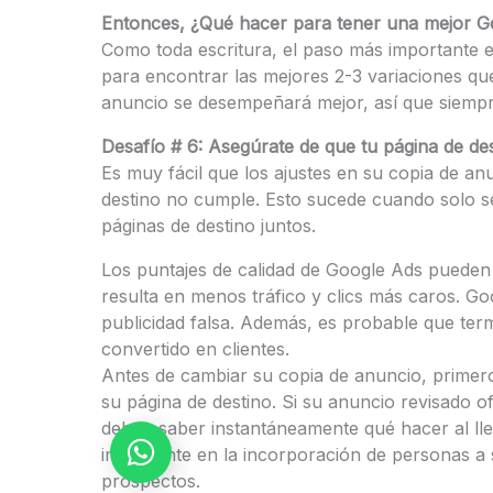
Entonces, ¿Qué hacer para tener una mejor 
Como toda escritura, el paso más importante 
para encontrar las mejores 2-3 variaciones qu
anuncio se desempeñará mejor, así que siempre 
Desafío # 6: Asegúrate de que tu página de des
Es muy fácil que los ajustes en su copia de a
destino no cumple. Esto sucede cuando solo se
páginas de destino juntos.
Los puntajes de calidad de Google Ads pueden 
resulta en menos tráfico y clics más caros. G
publicidad falsa. Además, es probable que ter
convertido en clientes.
Antes de cambiar su copia de anuncio, primero
su página de destino. Si su anuncio revisado o
deben saber instantáneamente qué hacer al lle
Escríbenos
importante en la incorporación de personas a s
prospectos.