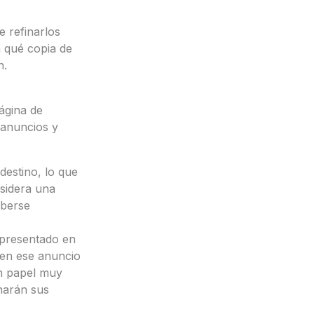
 refinarlos
a qué copia de
n.
ágina de
 anuncios y
destino, lo que
nsidera una
aberse
epresentado en
 en ese anuncio
un papel muy
 harán sus