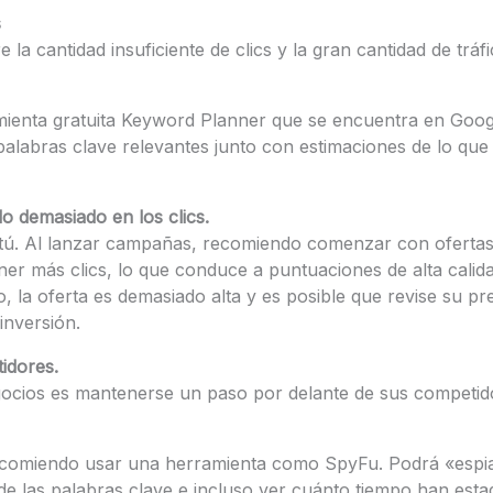
s
la cantidad insuficiente de clics y la gran cantidad de tráfi
ienta gratuita Keyword Planner que se encuentra en Goog
alabras clave relevantes junto con estimaciones de lo que
o demasiado en los clics.
tú. Al lanzar campañas, recomiendo comenzar con ofertas 
er más clics, lo que conduce a puntuaciones de alta calida
, la oferta es demasiado alta y es posible que revise su p
inversión.
idores.
gocios es mantenerse un paso por delante de sus competi
recomiendo usar una herramienta como SpyFu. Podrá «espia
 de las palabras clave e incluso ver cuánto tiempo han est