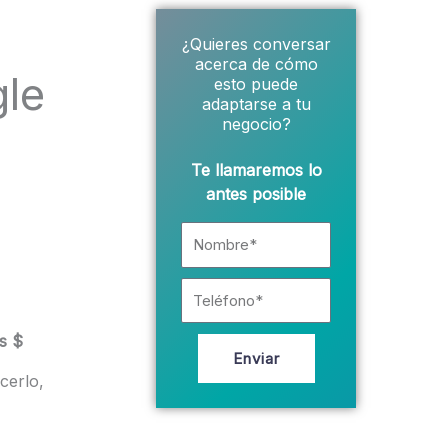
¿Quieres conversar
acerca de cómo
gle
esto puede
adaptarse a tu
negocio?
Te llamaremos lo
antes posible
Nombre*
Teléfono
s $
Enviar
cerlo,