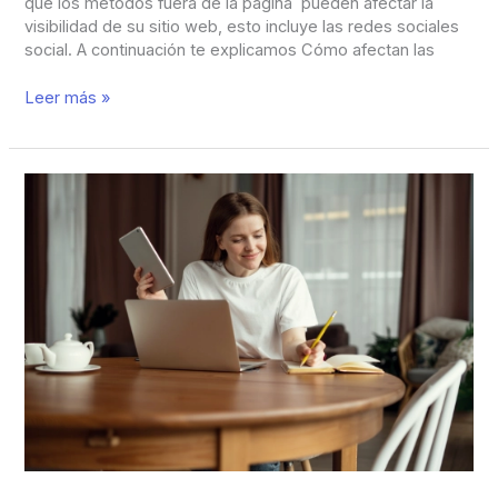
que los métodos fuera de la página pueden afectar la
visibilidad de su sitio web, esto incluye las redes sociales
social. A continuación te explicamos Cómo afectan las
Leer más »
SEO
con
WordPress
en
Panamá