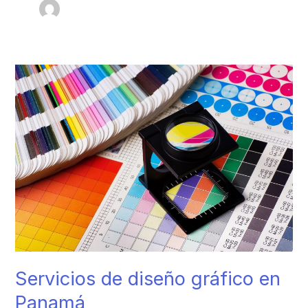
Servicios
de
diseño
gráfico
en
Panamá
Servicios de diseño gráfico en
Panamá