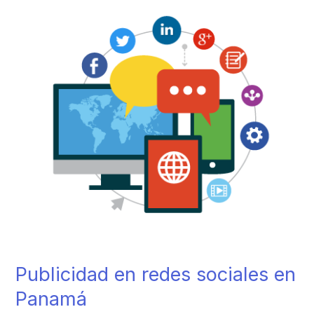
en
redes
sociales
en
Panamá
Publicidad en redes sociales en
Panamá