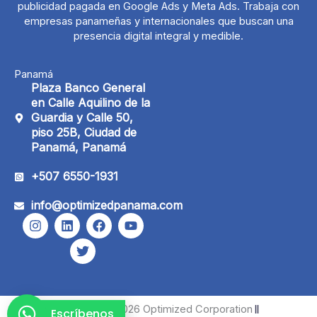
publicidad pagada en Google Ads y Meta Ads. Trabaja con
empresas panameñas y internacionales que buscan una
presencia digital integral y medible.
Panamá
Plaza Banco General
en Calle Aquilino de la
Guardia y Calle 50,
piso 25B, Ciudad de
Panamá, Panamá
+507 6550-1931
info@optimizedpanama.com
I
L
T
F
Y
n
i
w
a
o
s
n
i
c
u
t
k
t
e
t
a
e
t
b
u
g
d
e
o
b
r
i
r
o
e
a
n
k
Copyright ©2026 Optimized Corporation
Escríbenos