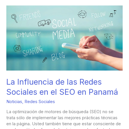
La
Influencia
de
las
Redes
Sociales
en
el
SEO
en
Panamá
La Influencia de las Redes
Sociales en el SEO en Panamá
Noticias
,
Redes Sociales
La optimización de motores de búsqueda (SEO) no se
trata sólo de implementar las mejores prácticas técnicas
en la página. Usted también tiene que estar consciente de